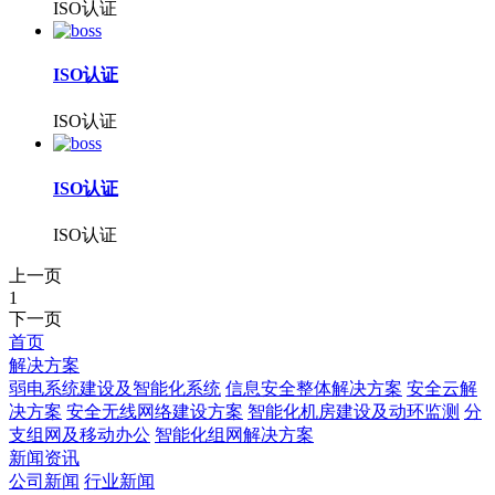
ISO认证
ISO认证
ISO认证
ISO认证
ISO认证
上一页
1
下一页
首页
解决方案
弱电系统建设及智能化系统
信息安全整体解决方案
安全云解
决方案
安全无线网络建设方案
智能化机房建设及动环监测
分
支组网及移动办公
智能化组网解决方案
新闻资讯
公司新闻
行业新闻