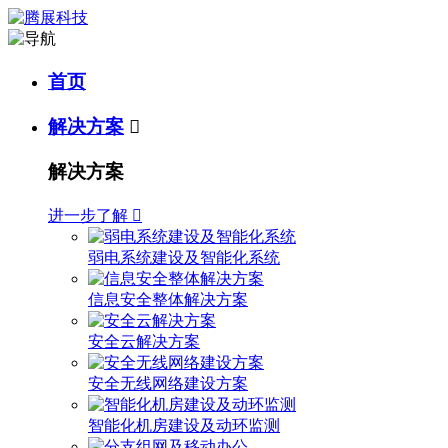
首页
解决方案

解决方案
进一步了解

弱电系统建设及智能化系统
信息安全整体解决方案
安全云解决方案
安全无线网络建设方案
智能化机房建设及动环监测