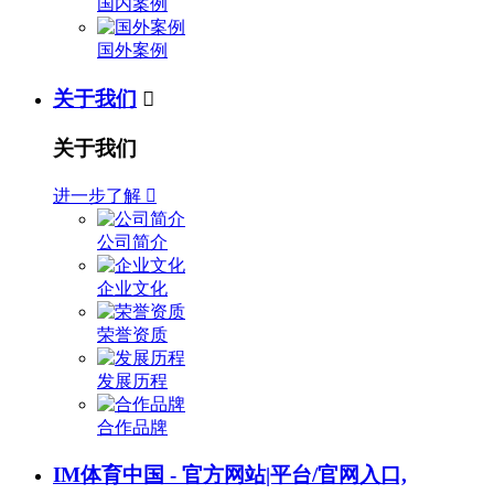
国内案例
国外案例
关于我们

关于我们
进一步了解

公司简介
企业文化
荣誉资质
发展历程
合作品牌
IM体育中国 - 官方网站|平台/官网入口,