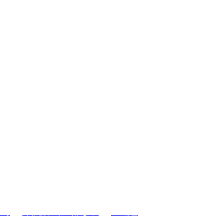
26号
网站建设：中企动力
广州
SEO标签