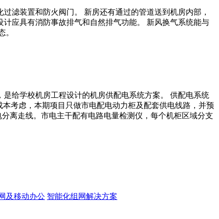
过滤装置和防火阀门。 新房还有通过的管道送到机房内部，
设计应具有消防事故排气和自然排气功能。 新风换气系统能与
态。
是给学校机房工程设计的机房供配电系统方案。 供配电系统
成本考虑，本期项目只做市电配电动力柜及配套供电线路，并预
电分离走线。市电主干配有电路电量检测仪，每个机柜区域分支
网及移动办公
智能化组网解决方案