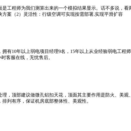
面是工程师为我们测算出来的一个模拟结果显示。话不多说，看
方案（2）灵活性：行级空调可实现按需部署,实现平滑扩容
拥有10年以上弱电项目经理9名，15年以上从业经验弱电工程
4小时客服在线，无忧售后。
处理，顶部建议做微孔铝扣天花，顶面其主要作用是防火、美观
，排列有序，保证机房底部整体性、美观性。