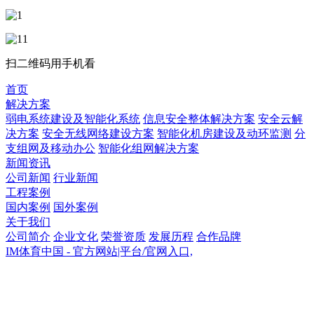
扫二维码用手机看
首页
解决方案
弱电系统建设及智能化系统
信息安全整体解决方案
安全云解
决方案
安全无线网络建设方案
智能化机房建设及动环监测
分
支组网及移动办公
智能化组网解决方案
新闻资讯
公司新闻
行业新闻
工程案例
国内案例
国外案例
关于我们
公司简介
企业文化
荣誉资质
发展历程
合作品牌
IM体育中国 - 官方网站|平台/官网入口,
IM体育中国 - 官方网站|平台/官网入口,